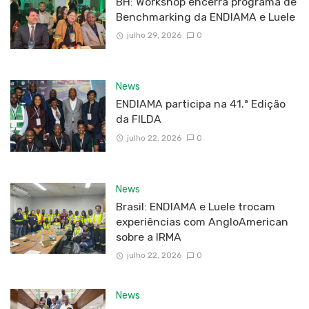
BH: Workshop encerra programa de
Benchmarking da ENDIAMA e Luele
julho 29, 2026
0
News
ENDIAMA participa na 41.ª Edição
da FILDA
julho 22, 2026
0
News
Brasil: ENDIAMA e Luele trocam
experiências com AngloAmerican
sobre a IRMA
julho 22, 2026
0
News