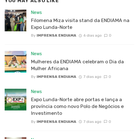
YOU MAY ALSO LIKE
News
Filomena Miza visita stand da ENDIAMA na
Expo Lunda-Norte
By
IMPRENSA ENDIAMA
6 dias ago
0
News
Mulheres da ENDIAMA celebram o Dia da
Mulher Africana
By
IMPRENSA ENDIAMA
7 dias ago
0
News
Expo Lunda-Norte abre portas e lança a
província como novo Polo de Negócios e
Investimento
By
IMPRENSA ENDIAMA
7 dias ago
0