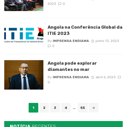
2023
0
Angola na Conferência Global da
ITIE 2023
By
IMPRENSA ENDIAMA
junho 13, 2023
0
Angola pode explorar
diamantes no mar
By
IMPRENSA ENDIAMA
abril 6, 2023
0
Posts
1
2
3
4
…
55
navigation
NOTÍCIA
RECENTES