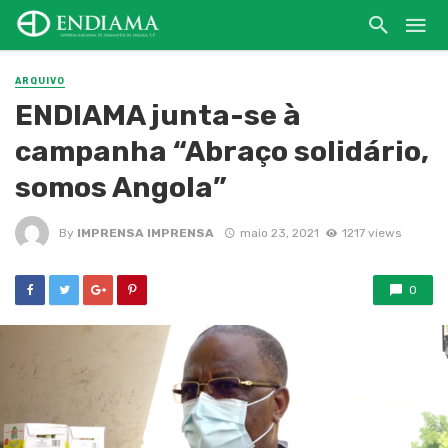
ARQUIVO
ENDIAMA junta-se à
campanha “Abraço solidário,
somos Angola”
By
IMPRENSA IMPRENSA
maio 23, 2021
1217 views
0