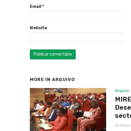
Email
*
Website
MORE IN
ARQUIVO
Arquivo
MIRE
Dese
sect
março 