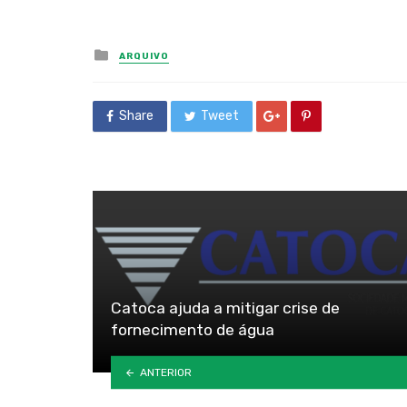
Posted
ARQUIVO
in
Share
Tweet
Catoca ajuda a mitigar crise de
fornecimento de água
ANTERIOR