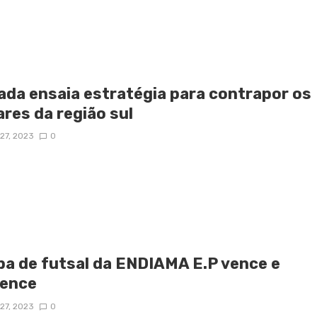
ada ensaia estratégia para contrapor os
ares da região sul
27, 2023
0
pa de futsal da ENDIAMA E.P vence e
ence
27, 2023
0