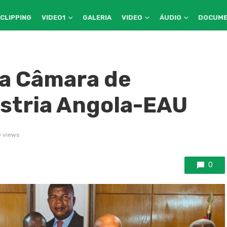
CLIPPING
VIDEO1
GALERIA
VIDEO
ÁUDIO
DOCUM
a Câmara de
ústria Angola-EAU
8 views
0