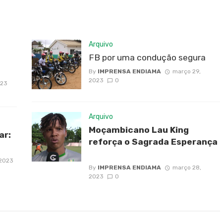
Arquivo
FB por uma condução segura
By
IMPRENSA ENDIAMA
março 29,
2023
0
023
Arquivo
Moçambicano Lau King
ar:
reforça o Sagrada Esperança
 2023
By
IMPRENSA ENDIAMA
março 28,
2023
0