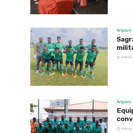
Arquivo
Sagr
milit
março 
Arquivo
Equi
conv
março 