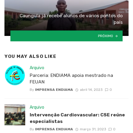
Caungula já recebe alunos de vários pontos do
país
PRÓXIMO
YOU MAY ALSO LIKE
Arquivo
Parceria: ENDIAMA apoia mestrado na
FEUAN
By
IMPRENSA ENDIAMA
abril 14, 2023
0
Arquivo
Intervenção Cardiovascular: CSE reúne
especialistas
By
IMPRENSA ENDIAMA
março 31, 2023
0