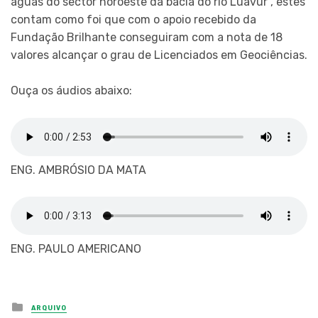
águas do sector noroeste da bacia do rio Luavur”, estes
contam como foi que com o apoio recebido da
Fundação Brilhante conseguiram com a nota de 18
valores alcançar o grau de Licenciados em Geociências.
Ouça os áudios abaixo:
ENG. AMBRÓSIO DA MATA
ENG. PAULO AMERICANO
Posted
ARQUIVO
in