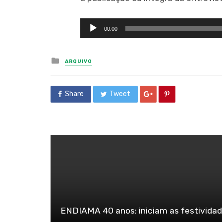
Tocador
00:00
de
áudio
Posted
ARQUIVO
in
Share
Tweet
ENDIAMA 40 anos: iniciam as festivida