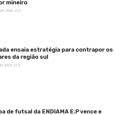
or mineiro
28, 2023
0
ada ensaia estratégia para contrapor os
ares da região sul
27, 2023
0
pa de futsal da ENDIAMA E.P vence e