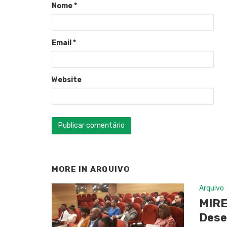
Nome
*
Email
*
Website
MORE IN
ARQUIVO
Arquivo
MIRE
Dese