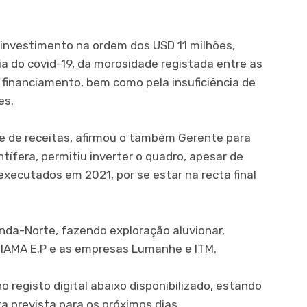
 investimento na ordem dos USD 11 milhões,
 do covid-19, da morosidade registada entre as
financiamento, bem como pela insuficiência de
es.
 e de receitas, afirmou o também Gerente para
ífera, permitiu inverter o quadro, apesar de
xecutados em 2021, por se estar na recta final
unda-Norte, fazendo exploração aluvionar,
DIAMA E.P e as empresas Lumanhe e ITM.
 registo digital abaixo disponibilizado, estando
ta prevista para os próximos dias.