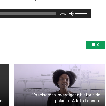
Use
00:00
as
setas
para
cima
ou
0
para
baixo
para
aumentar
ou
diminuir
o
“Precisamos investigar a história do
volume.
des
palácio”-Arleth Leandro