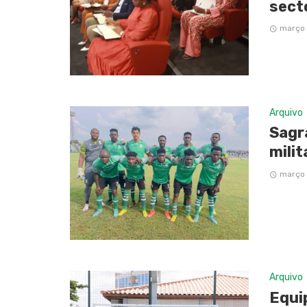
sect
março 
Arquivo
Sagr
milit
março 
Arquivo
Equi