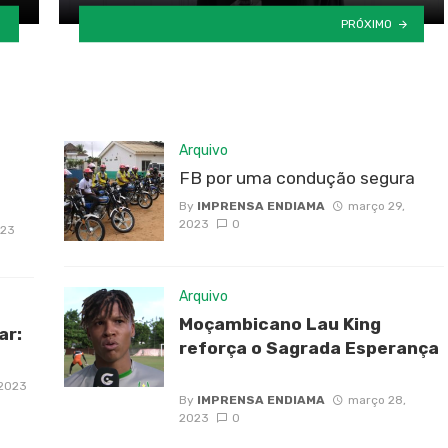
PRÓXIMO
Arquivo
FB por uma condução segura
By
IMPRENSA ENDIAMA
março 29,
2023
0
023
Arquivo
Moçambicano Lau King
ar:
reforça o Sagrada Esperança
 2023
By
IMPRENSA ENDIAMA
março 28,
2023
0