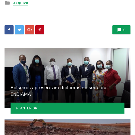
Posted
ARQUIVO
in
0
Bolseiros apresentam diplomas na sede da
ENDIAMA
ANTERIOR