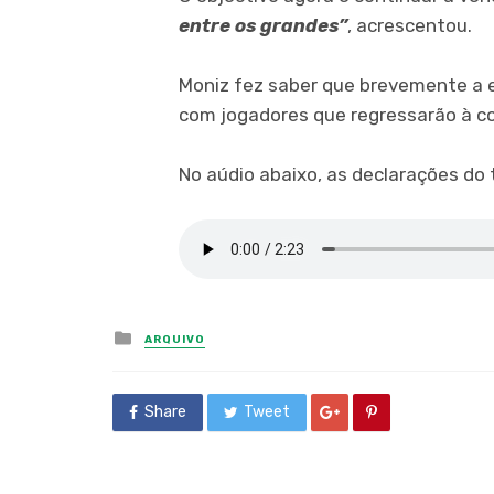
entre os grandes”
, acrescentou.
Moniz fez saber que brevemente a 
com jogadores que regressarão à c
No aúdio abaixo, as declarações do
Posted
ARQUIVO
in
Share
Tweet