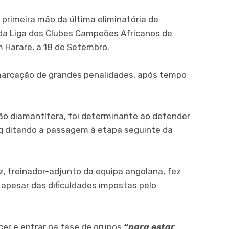
primeira mão da última eliminatória de
da Liga dos Clubes Campeões Africanos de
m Harare, a 18 de Setembro.
a marcação de grandes penalidades, após tempo
o diamantífera, foi determinante ao defender
q ditando a passagem à etapa seguinte da
iz, treinador-adjunto da equipa angolana, fez
 apesar das dificuldades impostas pelo
cer e entrar na fase de grupos
“para estar