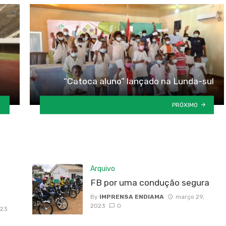
“Catoca aluno” lançado na Lunda-sul
PRÓXIMO
Arquivo
FB por uma condução segura
By
IMPRENSA ENDIAMA
março 29,
2023
0
023