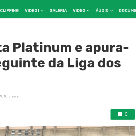
CLIPPING
VIDEO1
GALERIA
VIDEO
ÁUDIO
DOCUM
a Platinum e apura-
eguinte da Liga dos
1010 views
0