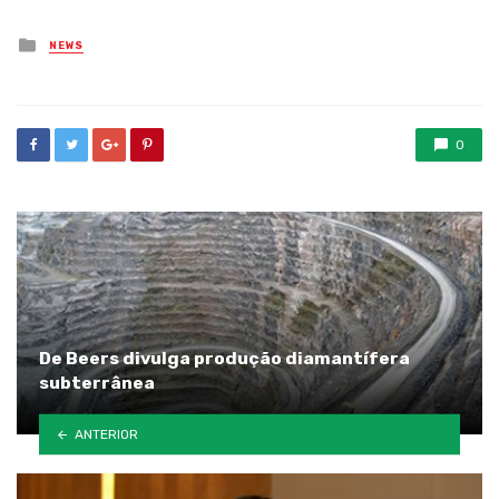
Posted
NEWS
in
0
De Beers divulga produção diamantífera
subterrânea
ANTERIOR