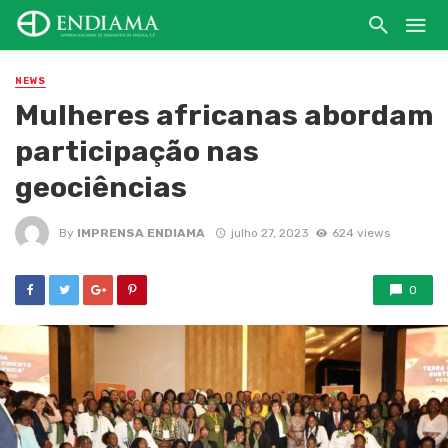
NEWS
Mulheres africanas abordam
participação nas
geociências
By
IMPRENSA ENDIAMA
julho 27, 2023
624 views
0