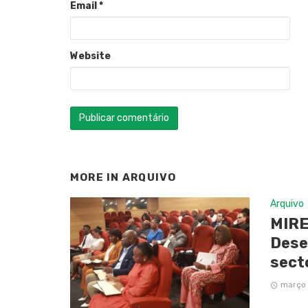
Email
*
Website
MORE IN
ARQUIVO
Arquivo
MIRE
Dese
sect
março 