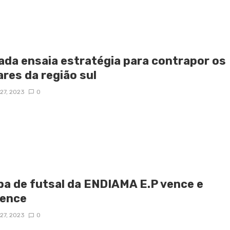
ada ensaia estratégia para contrapor os
ares da região sul
27, 2023
0
pa de futsal da ENDIAMA E.P vence e
ence
27, 2023
0