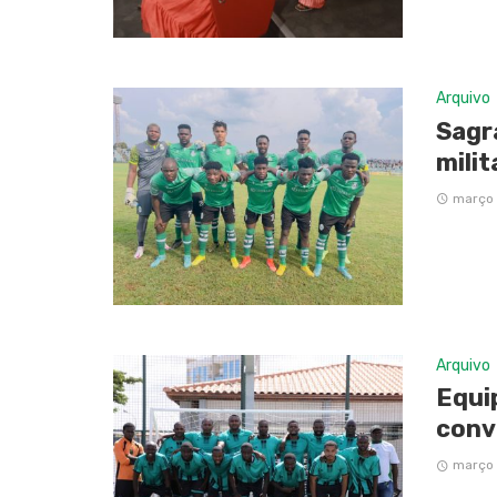
Arquivo
Sagr
milit
março 
Arquivo
Equi
conv
março 