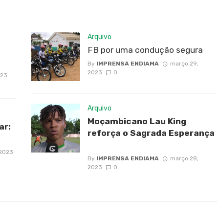
Arquivo
FB por uma condução segura
By
IMPRENSA ENDIAMA
março 29,
2023
0
023
Arquivo
Moçambicano Lau King
ar:
reforça o Sagrada Esperança
 2023
By
IMPRENSA ENDIAMA
março 28,
2023
0