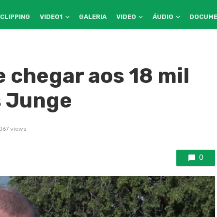
CLIPPING
VIDEO1
GALERIA
VIDEO
ÁUDIO
DOCUM
 chegar aos 18 mil
s Junge
067 views
0