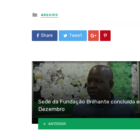
Posted
ARQUIVO
in
Share
Tweet
Sede da Fundação Brilhante concluída 
Dezembro
ANTERIOR