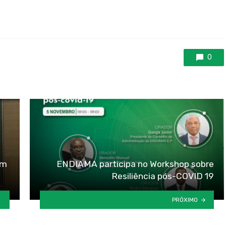
ou
para
baixo
para
aumentar
0
ou
diminuir
o
volume.
em
ENDIAMA participa no Workshop sobre
Resiliência pós-COVID 19
PRÓXIMO