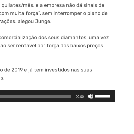
 quilates/mês, e a empresa não dá sinais de
com muita força”, sem interromper o plano de
rações, alegou Junge.
a comercialização dos seus diamantes, uma vez
ão ser rentável por força dos baixos preços
o de 2019 e já tem investidos nas suas
s.
Use
00:00
as
setas
para
cima