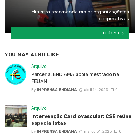
Ministro recomenda maior organização às
cooperativas
PRÓXIMO
YOU MAY ALSO LIKE
Arquivo
Parceria: ENDIAMA apoia mestrado na
FEUAN
By
IMPRENSA ENDIAMA
abril 14, 2023
0
Arquivo
Intervenção Cardiovascular: CSE reúne
especialistas
By
IMPRENSA ENDIAMA
março 31, 2023
0