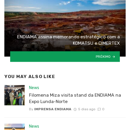
ENDIAMA assina memorando estratégico com a
KOMATSU e CIMERTEX
PRÓXIMO
YOU MAY ALSO LIKE
News
Filomena Miza visita stand da ENDIAMA na
Expo Lunda-Norte
By
IMPRENSA ENDIAMA
5 dias ago
0
News