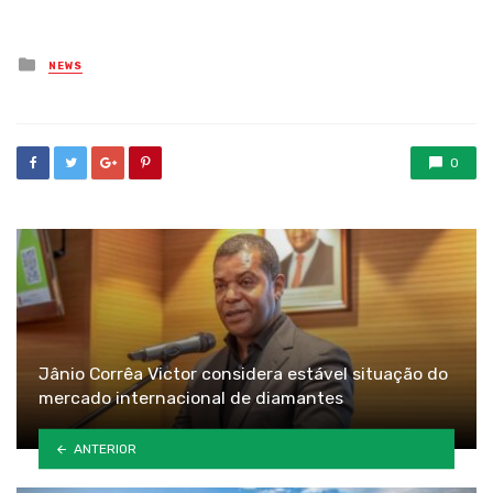
Posted
NEWS
in
0
Jânio Corrêa Victor considera estável situação do
mercado internacional de diamantes
ANTERIOR