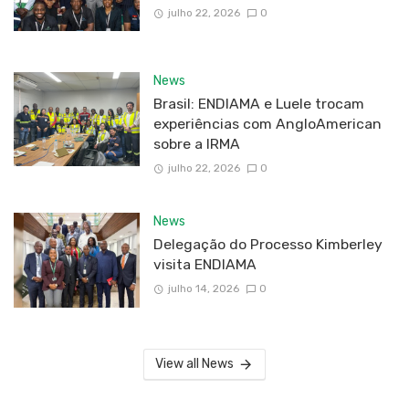
julho 22, 2026
0
News
Brasil: ENDIAMA e Luele trocam
experiências com AngloAmerican
sobre a IRMA
julho 22, 2026
0
News
Delegação do Processo Kimberley
visita ENDIAMA
julho 14, 2026
0
View all News