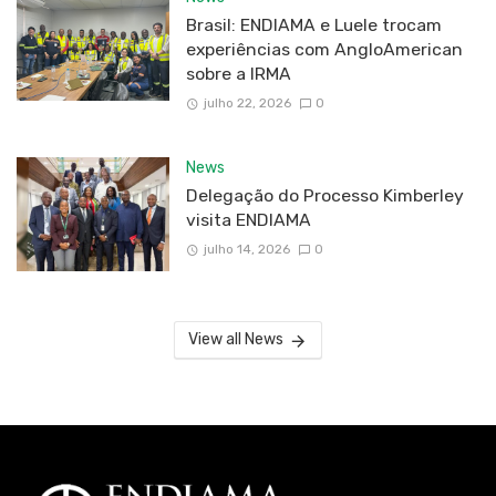
Brasil: ENDIAMA e Luele trocam
experiências com AngloAmerican
sobre a IRMA
julho 22, 2026
0
News
Delegação do Processo Kimberley
visita ENDIAMA
julho 14, 2026
0
View all News