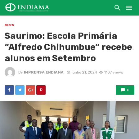
NEWS
Saurimo: Escola Primária
“Alfredo Chihumbue” recebe
alunos em Setembro
By
IMPRENSA ENDIAMA
junho 21, 2024
1107 views
0