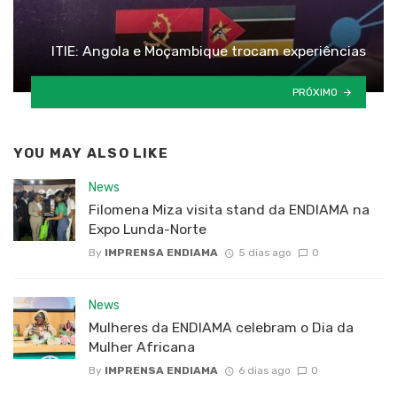
ITIE: Angola e Moçambique trocam experiências
PRÓXIMO
YOU MAY ALSO LIKE
News
Filomena Miza visita stand da ENDIAMA na
Expo Lunda-Norte
By
IMPRENSA ENDIAMA
5 dias ago
0
News
Mulheres da ENDIAMA celebram o Dia da
Mulher Africana
By
IMPRENSA ENDIAMA
6 dias ago
0