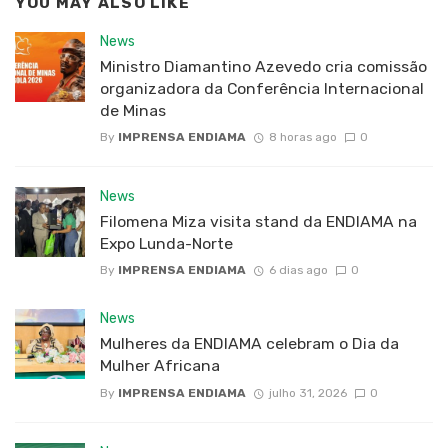
YOU MAY ALSO LIKE
News
Ministro Diamantino Azevedo cria comissão
organizadora da Conferência Internacional
de Minas
By
IMPRENSA ENDIAMA
8 horas ago
0
News
Filomena Miza visita stand da ENDIAMA na
Expo Lunda-Norte
By
IMPRENSA ENDIAMA
6 dias ago
0
News
Mulheres da ENDIAMA celebram o Dia da
Mulher Africana
By
IMPRENSA ENDIAMA
julho 31, 2026
0