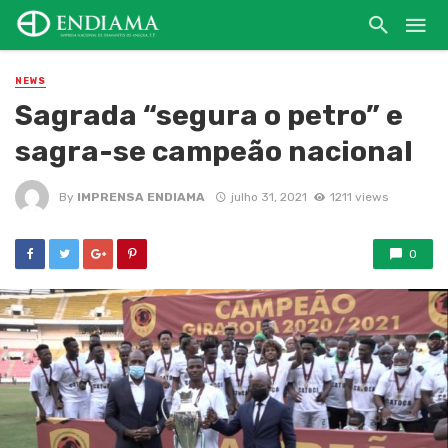
NEWS
Sagrada “segura o petro” e
sagra-se campeão nacional
By
IMPRENSA ENDIAMA
julho 31, 2021
1211 views
0