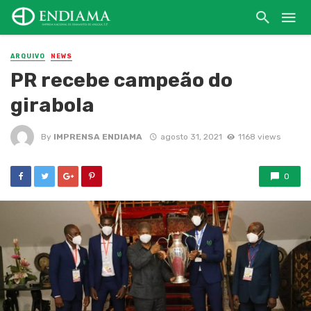
ARQUIVO
NEWS
PR recebe campeão do
girabola
By
IMPRENSA ENDIAMA
agosto 31, 2021
1168 views
0