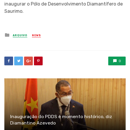
inaugurar o Pólo de Desenvolvimento Diamantífero de
Saurimo.
Posted
ARQUIVO
NEWS
in
0
Inauguração do PDDS é momento histórico, diz
Diamantino Azevedo