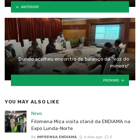
ANTERIOR
Dundo acolheu encontro de balanço da “voz do
mineiro”
PRÓXIMO
YOU MAY ALSO LIKE
News
Filomena Miza visita stand da ENDIAMA na
Expo Lunda-Norte
By
IMPRENSA ENDIAMA
6 dias ago
0