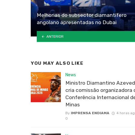
Melhorias do subsector diamantífero
angolano apresentadas no Dubai
ANTERIOR
YOU MAY ALSO LIKE
News
Ministro Diamantino Azeve
cria comissão organizadora 
Conferência Internacional d
Minas
By
IMPRENSA ENDIAMA
4 horas ag
0