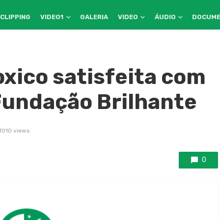
CLIPPING
VIDEO1
GALERIA
VIDEO
ÁUDIO
DOCUM
xico satisfeita com
 Fundação Brilhante
1010 views
0