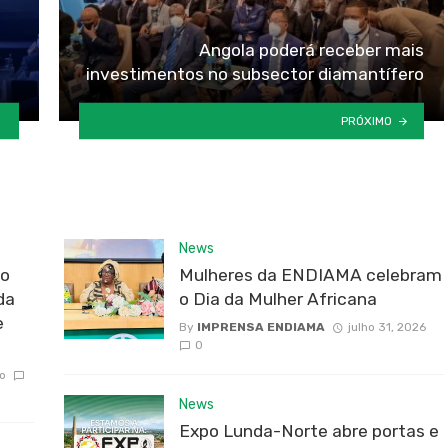
Angola poderá receber mais
investimentos no subsector diamantífero
PRÓXIMO
News
do
Mulheres da ENDIAMA celebram
da
o Dia da Mulher Africana
e
By
IMPRENSA ENDIAMA
julho 31, 2026
0
o
News
Expo Lunda-Norte abre portas e