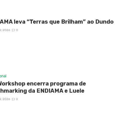
AMA leva “Terras que Brilham” ao Dundo
9, 2026
0
ional
Workshop encerra programa de
hmarking da ENDIAMA e Luele
9, 2026
0