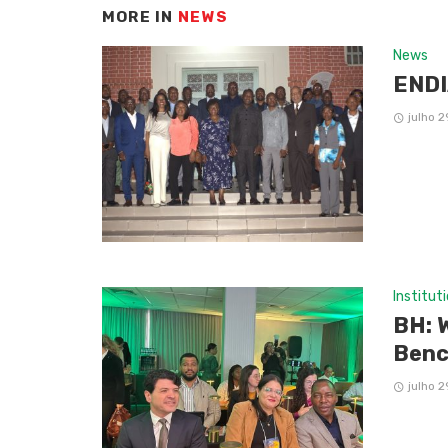
MORE IN
NEWS
News
ENDI
julho 2
Institut
BH: 
Benc
julho 2