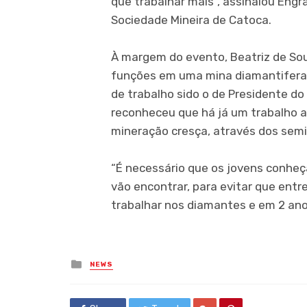
que trabalhar mais”, assinalou Engr
Sociedade Mineira de Catoca.
À margem do evento, Beatriz de So
funções em uma mina diamantifera 
de trabalho sido o de Presidente d
reconheceu que há já um trabalho a
mineração cresça, através dos semin
“É necessário que os jovens conheça
vão encontrar, para evitar que entr
trabalhar nos diamantes e em 2 anos 
Posted
NEWS
in