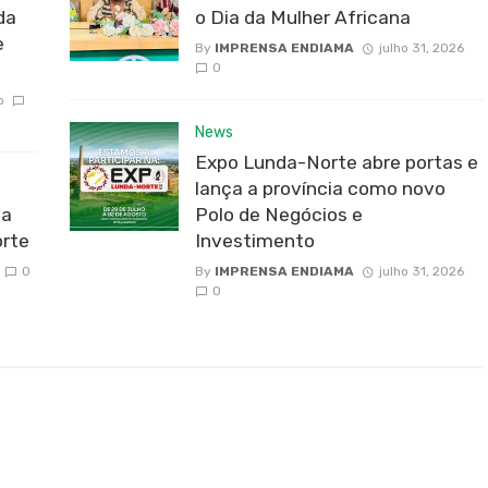
da
o Dia da Mulher Africana
e
By
IMPRENSA ENDIAMA
julho 31, 2026
0
o
News
Expo Lunda-Norte abre portas e
lança a província como novo
da
Polo de Negócios e
rte
Investimento
0
By
IMPRENSA ENDIAMA
julho 31, 2026
0