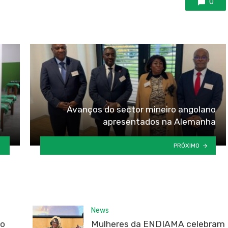
0
Avanços do sector mineiro angolano
apresentados na Alemanha
PRÓXIMO
News
do
Mulheres da ENDIAMA celebram