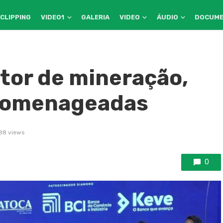
CLIPPING
VIDEO1
GALERIA
VIDEO
ÁUDIO
DOCUM
tor de mineração,
 homenageadas
88 views
0