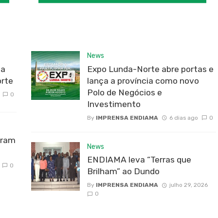
News
da
Expo Lunda-Norte abre portas e
rte
lança a província como novo
Polo de Negócios e
0
Investimento
By
IMPRENSA ENDIAMA
6 dias ago
0
bram
News
ENDIAMA leva “Terras que
0
Brilham” ao Dundo
By
IMPRENSA ENDIAMA
julho 29, 2026
0