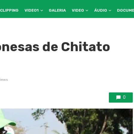
CLIPPING
VIDEO1
GALERIA
VIDEO
ÁUDIO
DOCUM
nesas de Chitato
iews
0