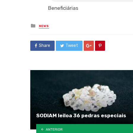
Beneficiárias
Posted
NEWS
in
Share
Tweet
SODIAM leiloa 36 pedras especiais
ANTERIOR