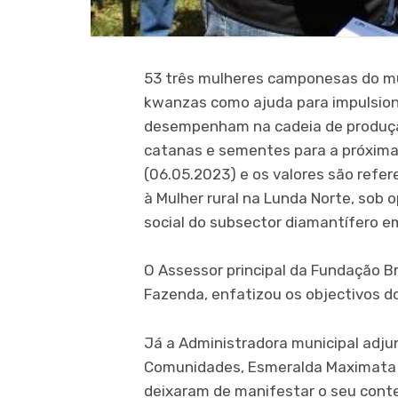
53 três mulheres camponesas do mu
kwanzas como ajuda para impulsiona
desempenham na cadeia de produçã
catanas e sementes para a próxima
(06.05.2023) e os valores são refe
à Mulher rural na Lunda Norte, sob 
social do subsector diamantífero em
O Assessor principal da Fundação Br
Fazenda, enfatizou os objectivos d
Já a Administradora municipal adjun
Comunidades, Esmeralda Maximata e
deixaram de manifestar o seu con