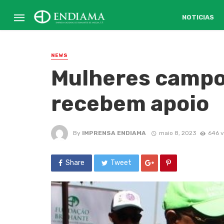
NOTICIAS
NEWS
Mulheres campo
recebem apoio
By
IMPRENSA ENDIAMA
maio 8, 2023
646 v
Share
Tweet