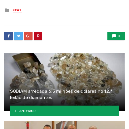
Posted
NEWS
in
0
SODIAM arrecada 6,5 milhões de dólares no 12.°
leilão de diamantes
ANTERIOR