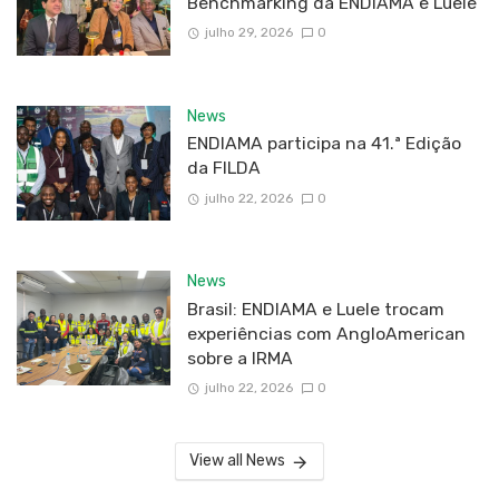
Benchmarking da ENDIAMA e Luele
julho 29, 2026
0
News
ENDIAMA participa na 41.ª Edição
da FILDA
julho 22, 2026
0
News
Brasil: ENDIAMA e Luele trocam
experiências com AngloAmerican
sobre a IRMA
julho 22, 2026
0
View all News