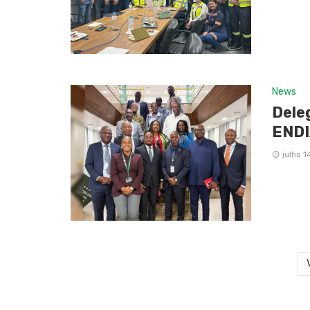
News
Dele
END
julho 1