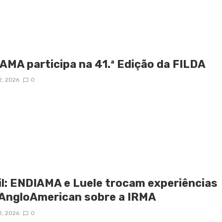
AMA participa na 41.ª Edição da FILDA
2, 2026
0
il: ENDIAMA e Luele trocam experiências
AngloAmerican sobre a IRMA
2, 2026
0