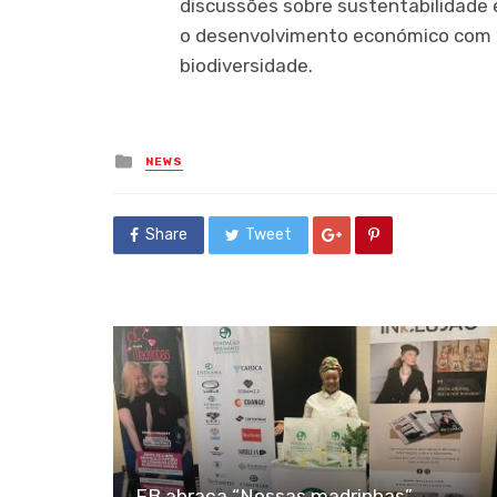
discussões sobre sustentabilidade 
o desenvolvimento económico com a
biodiversidade.
Posted
NEWS
in
Share
Tweet
FB abraça “Nossas madrinhas”