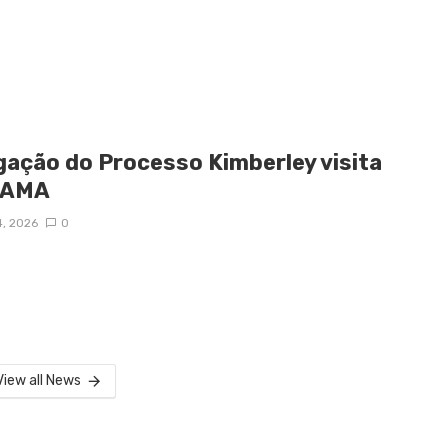
gação do Processo Kimberley visita
IAMA
4, 2026
0
View all News