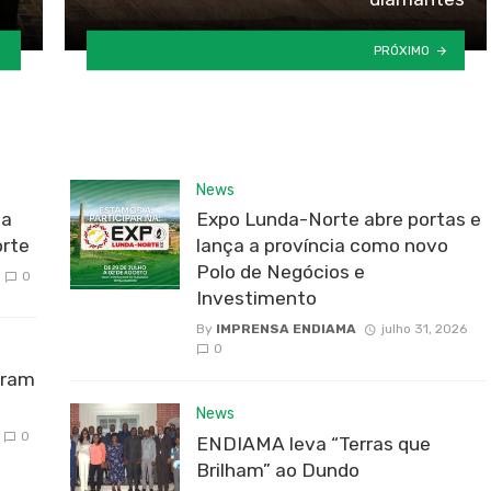
PRÓXIMO
News
da
Expo Lunda-Norte abre portas e
rte
lança a província como novo
Polo de Negócios e
0
Investimento
By
IMPRENSA ENDIAMA
julho 31, 2026
0
bram
News
0
ENDIAMA leva “Terras que
Brilham” ao Dundo