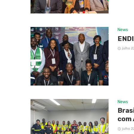
News
ENDI
julho 2
News
Bras
com 
julho 2