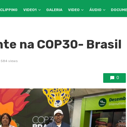
CLIPPING
VIDEO1
GALERIA
VIDEO
ÁUDIO
DOCUM
te na COP30- Brasil
584 views
0