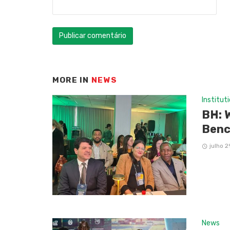
MORE IN
NEWS
Institut
BH: 
Benc
julho 2
News