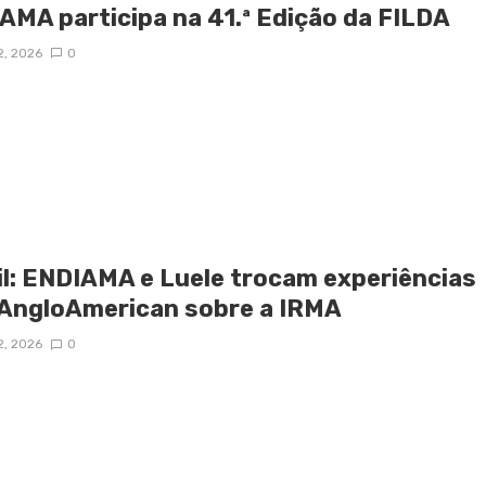
AMA participa na 41.ª Edição da FILDA
2, 2026
0
il: ENDIAMA e Luele trocam experiências
AngloAmerican sobre a IRMA
2, 2026
0