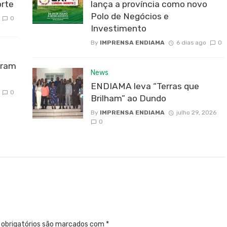
rte
lança a província como novo
Polo de Negócios e
0
Investimento
By
IMPRENSA ENDIAMA
6 dias ago
0
bram
News
ENDIAMA leva “Terras que
0
Brilham” ao Dundo
By
IMPRENSA ENDIAMA
julho 29, 2026
0
obrigatórios são marcados com
*