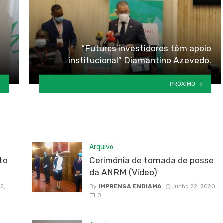
“Futuros investidores têm apoio
institucional” Diamantino Azevedo.
PRÓXIMO
Arquivo
to
Cerimónia de tomada de posse
da ANRM (Vídeo)
2,
By
IMPRENSA ENDIAMA
junho 22, 2020
0