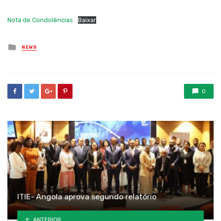
Nota de Condolências
Baixar
Posted
NEWS
in
0
ITIE- Angola aprova segundo relatório
ANTERIOR