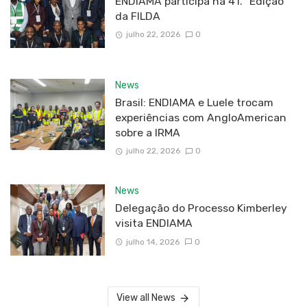
ENDIAMA participa na 41.ª Edição
da FILDA
julho 22, 2026
0
News
Brasil: ENDIAMA e Luele trocam
experiências com AngloAmerican
sobre a IRMA
julho 22, 2026
0
News
Delegação do Processo Kimberley
visita ENDIAMA
julho 14, 2026
0
View all News