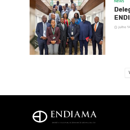
News
Dele
END
julho 1