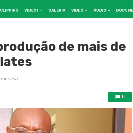
CLIPPING
VIDEO1
GALERIA
VIDEO
ÁUDIO
DOCUM
produção de mais de
lates
1110 views
0