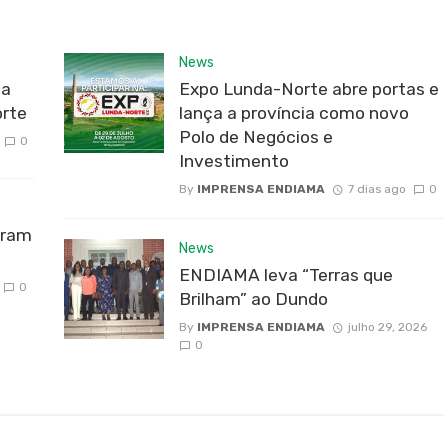
News
da
Expo Lunda-Norte abre portas e
rte
lança a província como novo
Polo de Negócios e
0
Investimento
By
IMPRENSA ENDIAMA
7 dias ago
0
bram
News
ENDIAMA leva “Terras que
0
Brilham” ao Dundo
By
IMPRENSA ENDIAMA
julho 29, 2026
0