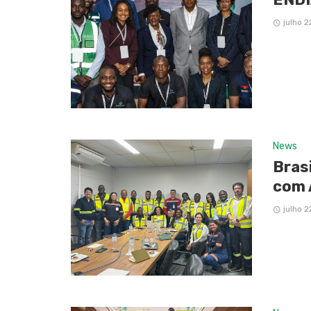
julho 2
News
Bras
com 
julho 2