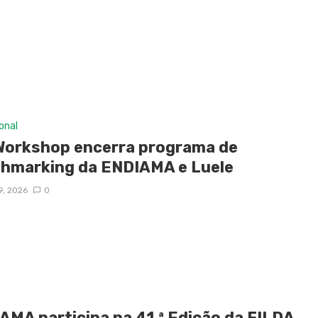
ional
Workshop encerra programa de
hmarking da ENDIAMA e Luele
9, 2026
0
AMA participa na 41.ª Edição da FILDA