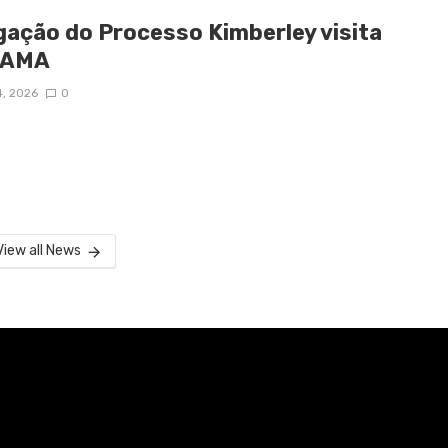
gação do Processo Kimberley visita
IAMA
4, 2026
0
View all News