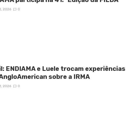
2, 2026
0
il: ENDIAMA e Luele trocam experiências
AngloAmerican sobre a IRMA
2, 2026
0