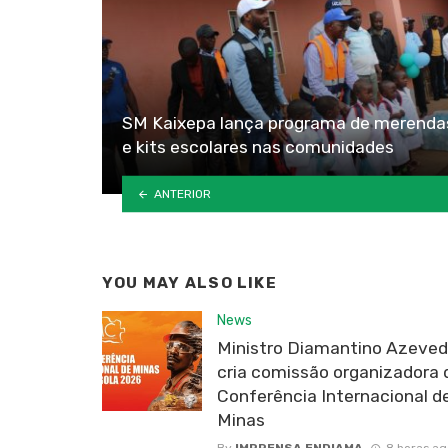
SM Kaixepa lança programa de merenda
e kits escolares nas comunidades
ANTERIOR
YOU MAY ALSO LIKE
News
Ministro Diamantino Azeve
cria comissão organizadora 
Conferência Internacional d
Minas
By
IMPRENSA ENDIAMA
8 horas ag