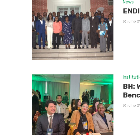
News
ENDI
julho 2
Institut
BH: 
Benc
julho 2