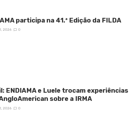
AMA participa na 41.ª Edição da FILDA
2, 2026
0
il: ENDIAMA e Luele trocam experiências
AngloAmerican sobre a IRMA
2, 2026
0