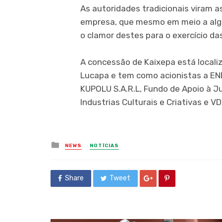
As autoridades tradicionais viram 
empresa, que mesmo em meio a algu
o clamor destes para o exercício d
A concessão de Kaixepa está locali
Lucapa e tem como acionistas a E
KUPOLU S.A.R.L, Fundo de Apoio à J
Industrias Culturais e Criativas e V
Posted
NEWS
NOTÍCIAS
in
Share
Tweet