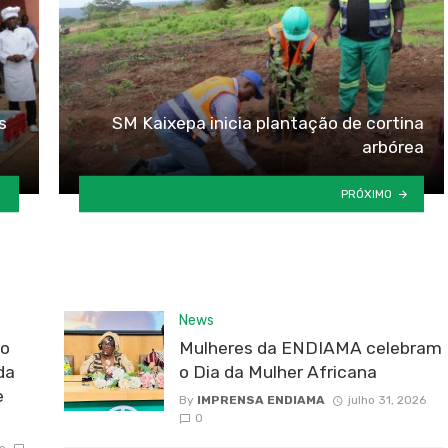
s
SM Kaixepa inicia plantação de cortina
arbórea
PRÓXIMO
News
do
Mulheres da ENDIAMA celebram
da
o Dia da Mulher Africana
e
By
IMPRENSA ENDIAMA
julho 31, 2026
0
o