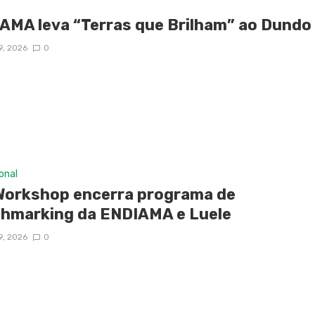
AMA leva “Terras que Brilham” ao Dundo
9, 2026
0
ional
Workshop encerra programa de
hmarking da ENDIAMA e Luele
9, 2026
0