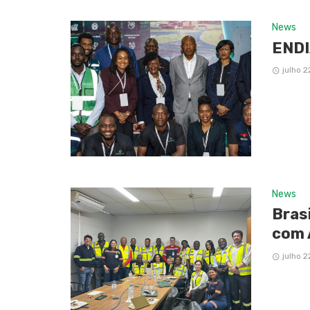
News
ENDI
julho 2
News
Bras
com 
julho 2