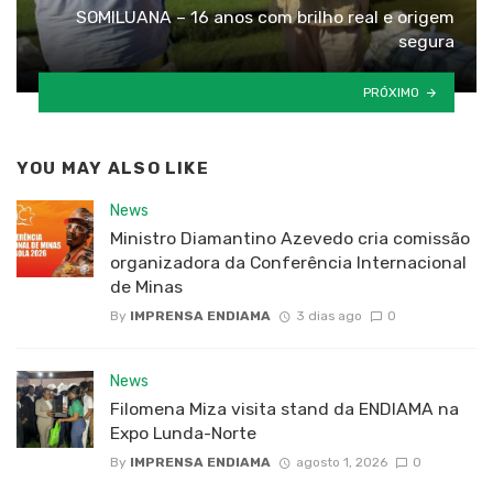
SOMILUANA – 16 anos com brilho real e origem
segura
PRÓXIMO
YOU MAY ALSO LIKE
News
Ministro Diamantino Azevedo cria comissão
organizadora da Conferência Internacional
de Minas
By
IMPRENSA ENDIAMA
3 dias ago
0
News
Filomena Miza visita stand da ENDIAMA na
Expo Lunda-Norte
By
IMPRENSA ENDIAMA
agosto 1, 2026
0