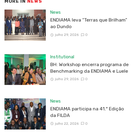
MORE IN
NEWS
News
ENDIAMA leva “Terras que Brilham”
ao Dundo
julho 29, 2026
0
Institutional
BH: Workshop encerra programa de
Benchmarking da ENDIAMA e Luele
julho 29, 2026
0
News
ENDIAMA participa na 41.ª Edição
da FILDA
julho 22, 2026
0