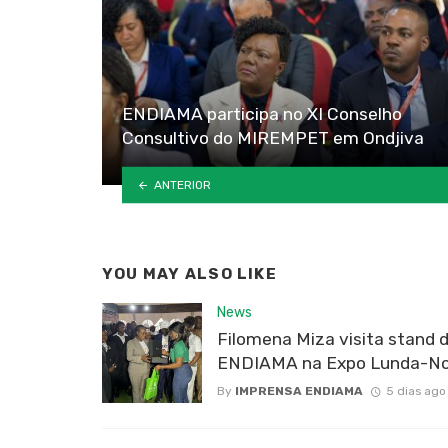
ENDIAMA participa no XI Conselho
Consultivo do MIREMPET em Ondjiva
ANTERIOR
YOU MAY ALSO LIKE
News
Filomena Miza visita stand 
ENDIAMA na Expo Lunda-No
By
IMPRENSA ENDIAMA
5 dias ago