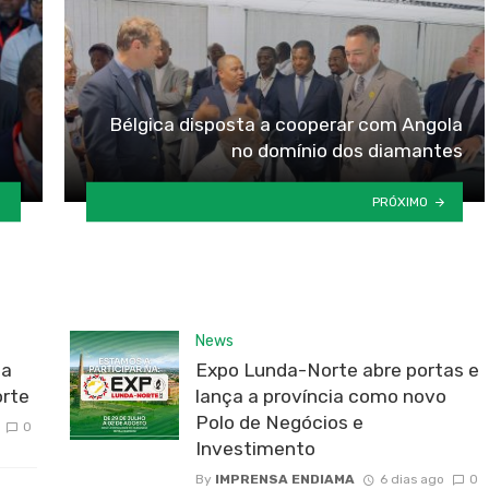
Bélgica disposta a cooperar com Angola
no domínio dos diamantes
PRÓXIMO
News
da
Expo Lunda-Norte abre portas e
rte
lança a província como novo
Polo de Negócios e
0
Investimento
By
IMPRENSA ENDIAMA
6 dias ago
0