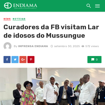
NEWS
NOTÍCIAS
Curadores da FB visitam Lar
de idosos do Mussungue
By
IMPRENSA ENDIAMA
setembro 30, 2025
572 views
0