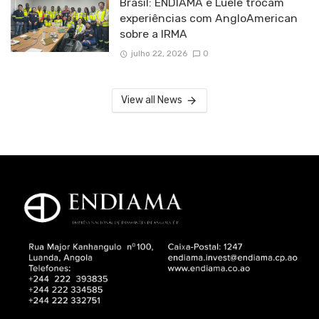
Brasil: ENDIAMA e Luele trocam
experiências com AngloAmerican
sobre a IRMA
julho 22, 2026
0
View all News