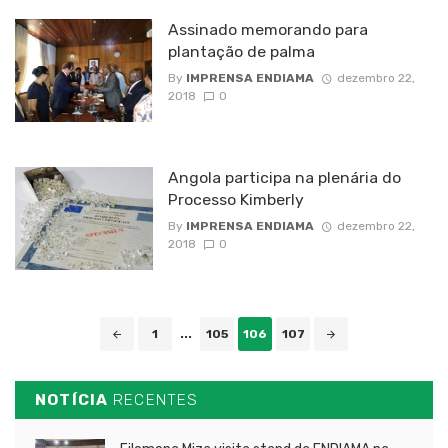
Assinado memorando para
plantação de palma
By
IMPRENSA ENDIAMA
dezembro 22,
2018
0
Angola participa na plenária do
Processo Kimberly
By
IMPRENSA ENDIAMA
dezembro 22,
2018
0
Posts
1
...
105
106
107
navigation
NOTÍCIA
RECENTES