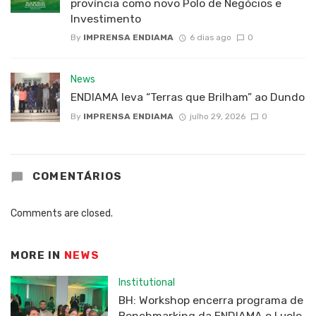
província como novo Polo de Negócios e
Investimento
By
IMPRENSA ENDIAMA
6 dias ago
0
News
ENDIAMA leva “Terras que Brilham” ao Dundo
By
IMPRENSA ENDIAMA
julho 29, 2026
0
COMENTÁRIOS
Comments are closed.
MORE IN
NEWS
Institutional
BH: Workshop encerra programa de
Benchmarking da ENDIAMA e Luele