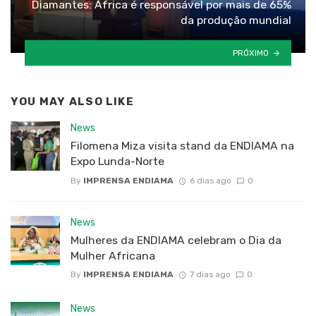
Diamantes: África é responsável por mais de 65%
da produção mundial
PRÓXIMO
YOU MAY ALSO LIKE
News
Filomena Miza visita stand da ENDIAMA na
Expo Lunda-Norte
By
IMPRENSA ENDIAMA
6 dias ago
0
News
Mulheres da ENDIAMA celebram o Dia da
Mulher Africana
By
IMPRENSA ENDIAMA
7 dias ago
0
News