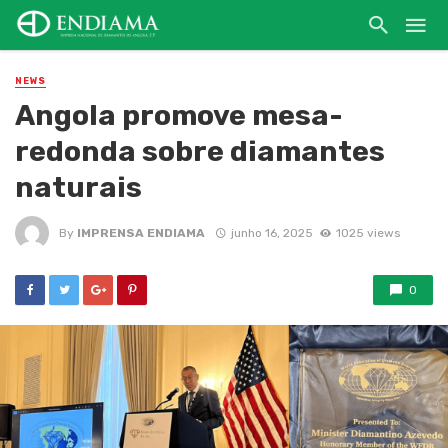
NEWS
Angola promove mesa-
redonda sobre diamantes
naturais
By
IMPRENSA ENDIAMA
junho 16, 2025
1025 views
0